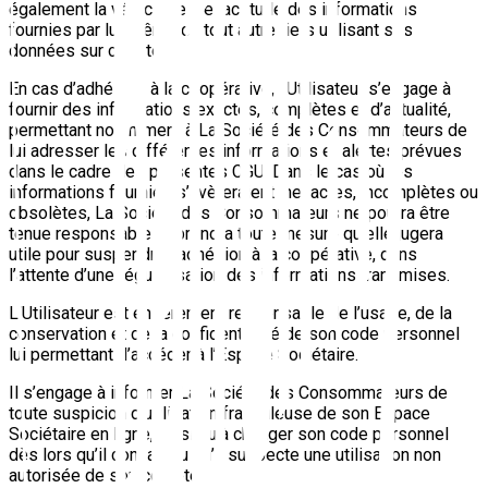
également la véracité et l’exactitude des informations
fournies par lui-même ou tout autre tiers utilisant ses
données sur ce Site.
En cas d’adhésion à la coopérative, l’Utilisateur s’engage à
fournir des informations exactes, complètes et d’actualité,
permettant notamment à La Société des Consommateurs de
lui adresser les différentes informations et alertes prévues
dans le cadre des présentes CGU. Dans le cas où les
informations fournies s’avèreraient inexactes, incomplètes ou
obsolètes, La Société des Consommateurs ne pourra être
tenue responsable et prendra toute mesure qu’elle jugera
utile pour suspendre l’adhésion à la coopérative, dans
l’attente d’une régularisation des informations transmises.
L’Utilisateur est entièrement responsable de l’usage, de la
conservation et de la confidentialité de son code personnel
lui permettant d’accéder à l’Espace Sociétaire.
Il s’engage à informer La Société des Consommateurs de
toute suspicion d’utilisation frauduleuse de son Espace
Sociétaire en ligne, ainsi qu’à changer son code personnel
dès lors qu’il connaît ou qu’il suspecte une utilisation non
autorisée de son compte.