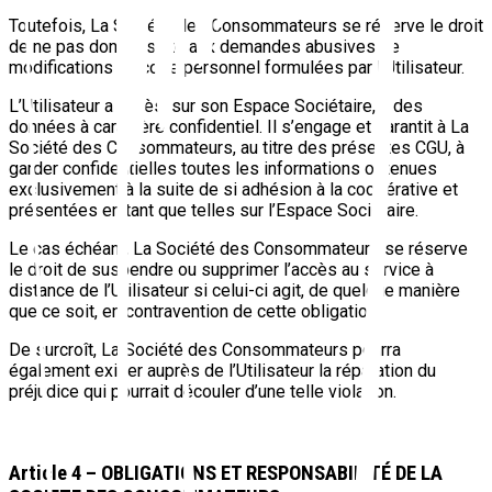
Toutefois, La Société des Consommateurs se réserve le droit
de ne pas donner suite aux demandes abusives de
modifications du code personnel formulées par l’Utilisateur.
L’Utilisateur a accès, sur son Espace Sociétaire, à des
données à caractère confidentiel. Il s’engage et garantit à La
Société des Consommateurs, au titre des présentes CGU, à
garder confidentielles toutes les informations obtenues
exclusivement à la suite de si adhésion à la coopérative et
présentées en tant que telles sur l’Espace Sociétaire.
Le cas échéant, La Société des Consommateurs se réserve
le droit de suspendre ou supprimer l’accès au service à
distance de l’Utilisateur si celui-ci agit, de quelque manière
que ce soit, en contravention de cette obligation.
De surcroît, La Société des Consommateurs pourra
également exiger auprès de l’Utilisateur la réparation du
préjudice qui pourrait découler d’une telle violation.
Article 4 – OBLIGATIONS ET RESPONSABILITÉ DE LA