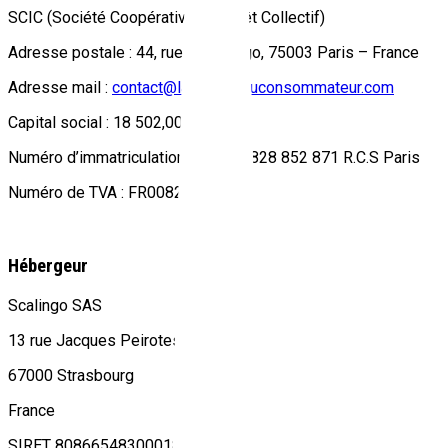
SCIC (Société Coopérative d’Intérêt Collectif)
Adresse postale : 44, rue de Turbigo, 75003 Paris – France
Adresse mail :
contact@lamarqueduconsommateur.com
Capital social : 18 502,00 €
Numéro d’immatriculation au RCS : 828 852 871 R.C.S Paris
Numéro de TVA : FR00828852871
Hébergeur
Scalingo SAS
13 rue Jacques Peirotes
67000 Strasbourg
France
SIRET 80866548300018