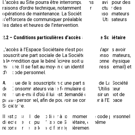
L’accès au Site pourra être interrompu sans préavis pour des
raisons d’ordre technique, notamment pour effectuer des
opérations de maintenance. La Société des Consommateurs
s’efforcera de communiquer préalablement aux Utilisateurs
les dates et heures de l’intervention.
2.2 – Conditions particulières d’accès à l’Espace Sociétaire
L’accès à l’Espace Sociétaire n’est possible qu’après avoir
souscrit une part sociale de La Société des Consommateurs,
à la condition que le bénéficiaire soit une personne physique
majeure. Il se fait au moyen d’un identifiant (adresse email) et
d’un code personnel.
A l’issue de la souscription d’une part sociale de La Société
des Consommateurs via le formulaire dédié, l’Utilisateur
reçoit un e-mail d’où il lui est demandé de saisir un mot de
passe personnel, afin de pouvoir se connecter à l’Espace
Sociétaire.
Il est possible de modifier à tout moment ce code personnel
directement depuis l’Espace Sociétaire, et même
recommandé de le modifier régulièrement.