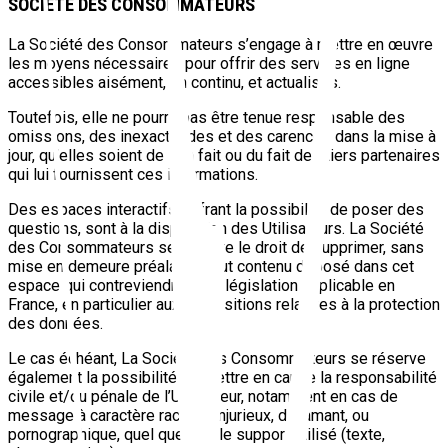
SOCIETE DES CONSOMMATEURS
La Société des Consommateurs s’engage à mettre en œuvre
les moyens nécessaires pour offrir des services en ligne
accessibles aisément, en continu, et actualisés.
Toutefois, elle ne pourra pas être tenue responsable des
omissions, des inexactitudes et des carences dans la mise à
jour, qu’elles soient de son fait ou du fait des tiers partenaires
qui lui fournissent ces informations.
Des espaces interactifs, offrant la possibilité de poser des
questions, sont à la disposition des Utilisateurs. La Société
des Consommateurs se réserve le droit de supprimer, sans
mise en demeure préalable, tout contenu déposé dans cet
espace qui contreviendrait à la législation applicable en
France, en particulier aux dispositions relatives à la protection
des données.
Le cas échéant, La Société des Consommateurs se réserve
également la possibilité de mettre en cause la responsabilité
civile et/ou pénale de l’Utilisateur, notamment en cas de
message à caractère raciste, injurieux, diffamant, ou
pornographique, quel que soit le support utilisé (texte,