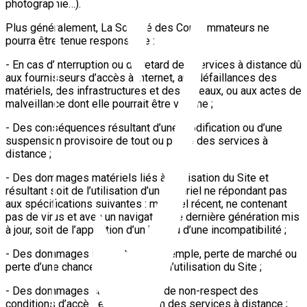
photographie…).
Plus généralement, La Société des Consommateurs ne
pourra être tenue responsable :
- En cas d’interruption ou de retard des services à distance dû
aux fournisseurs d’accès à internet, aux défaillances des
matériels, des infrastructures et des réseaux, ou aux actes de
malveillance dont elle pourrait être victime ;
- Des conséquences résultant d’une modification ou d’une
suspension provisoire de tout ou partie des services à
distance ;
- Des dommages matériels liés à l’utilisation du Site et
résultant soit de l’utilisation d’un matériel ne répondant pas
aux spécifications suivantes : matériel récent, ne contenant
pas de virus et avec un navigateur de dernière génération mis
à jour, soit de l’apparition d’un bug ou d’une incompatibilité ;
- Des dommages indirects (par exemple, perte de marché ou
perte d’une chance) consécutifs à l’utilisation du Site ;
- Des dommages causés en cas de non-respect des
conditions d’accès et d’utilisation des services à distance ;