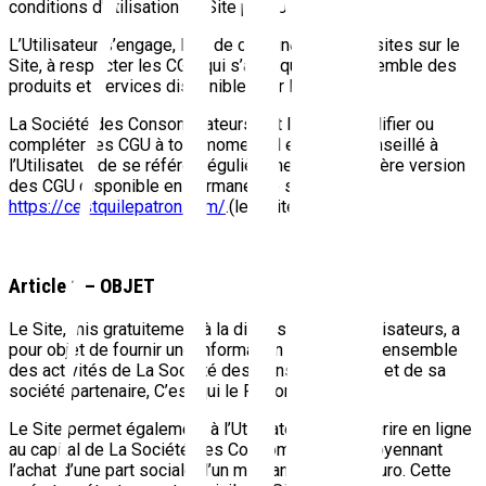
conditions d’utilisation du Site par l’Utilisateur.
L’Utilisateur s’engage, lors de chacune de ses visites sur le
Site, à respecter les CGU qui s’appliquent à l’ensemble des
produits et services disponibles sur le Site.
La Société des Consommateurs est libre de modifier ou
compléter les CGU à tout moment. Il est donc conseillé à
l’Utilisateur de se référer régulièrement à la dernière version
des CGU disponible en permanence sur
https://cestquilepatron.com/
.(le « Site).
Article 1 – OBJET
Le Site, mis gratuitement à la disposition des Utilisateurs, a
pour objet de fournir une information concernant l’ensemble
des activités de La Société des Consommateurs et de sa
société partenaire, C’est qui le Patron ?!.
Le Site permet également à l’Utilisateur de souscrire en ligne
au capital de La Société des Consommateurs, moyennant
l’achat d’une part sociale d’un montant de 1 (un) euro. Cette