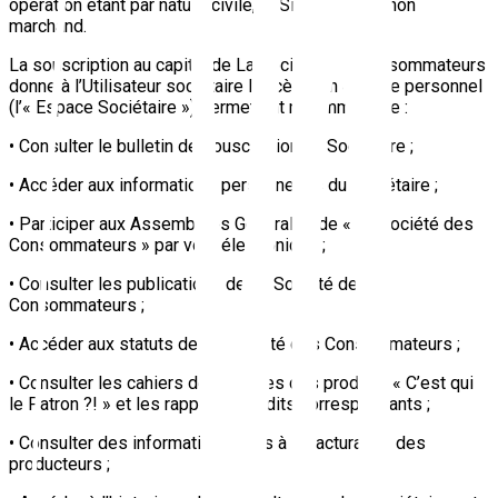
opération étant par nature civile, le Site demeure non
marchand.
La souscription au capital de La Société des Consommateurs
donne à l’Utilisateur sociétaire l’accès à un espace personnel
(l’« Espace Sociétaire ») permettant notamment de :
• Consulter le bulletin de souscription du Sociétaire ;
• Accéder aux informations personnelles du Sociétaire ;
• Participer aux Assemblées Générales de « La Société des
Consommateurs » par voie électronique ;
• Consulter les publications de La Société des
Consommateurs ;
• Accéder aux statuts de La Société des Consommateurs ;
• Consulter les cahiers des charges des produits « C’est qui
le Patron ?! » et les rapports d’audits correspondants ;
• Consulter des informations liées à la facturation des
producteurs ;