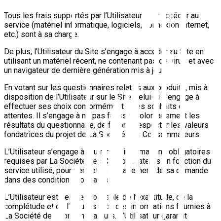
Tous les frais supportés par l’Utilisateur pour accéder au
service (matériel informatique, logiciels, connexion Internet,
etc.) sont à sa charge.
De plus, l’Utilisateur du Site s’engage à accéder au Site en
utilisant un matériel récent, ne contenant pas de virus et avec
un navigateur de dernière génération mis à jour.
En votant sur les questionnaires relatifs aux produits, mis à
disposition de l’Utilisateur sur le Site, celui-ci s’engage à
effectuer ses choix conformément à ses souhaits et
attentes. Il s’engage à ne pas fausser volontairement les
résultats du questionnaire, de façon à respecter les valeurs
fondatrices du projet de La Société des Consommateurs.
L’Utilisateur s’engage à fournir les informations obligatoires
requises par La Société des Consommateurs en fonction du
service utilisé, pour permettre le traitement de sa demande
dans des conditions normales.
L’Utilisateur est seul responsable de l’exactitude, de la
complétude et de l’actualisation des informations fournies à
La Société des Consommateurs. L’Utilisateur garantit