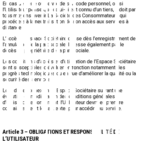
En cas de perte ou de vol de son code personnel, ou si
l’Utilisateur pense que celui-ci est connu d’un tiers, il doit par
tous moyens avertir La Société des Consommateurs qui
procédera à la neutralisation de son accès aux services à
distance.
L’accès à l’Espace Sociétaire cesse dès l’enregistrement de
l’annulation de la part sociale. Il cesse également par le
décès du propriétaire de la part sociale.
Les conditions d’accès et d’utilisation de l’Espace Sociétaire
sont susceptibles d’évoluer en fonction notamment des
progrès technologiques ou en vue d’améliorer la qualité ou la
sécurité des services.
Lors d’une connexion à l’Espace Sociétaire suivant une
évolution ou modification des conditions générales
d’utilisation le concernant, l’Utilisateur devra en prendre
connaissance et les accepter pour accéder au service.
Article 3 – OBLIGATIONS ET RESPONSABILITÉ DE
L’UTILISATEUR